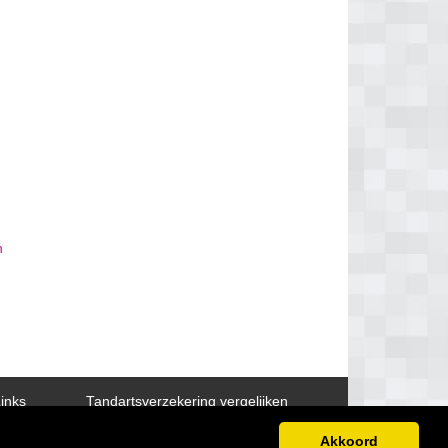
n
inks
Tandartsverzekering vergelijken
Akkoord