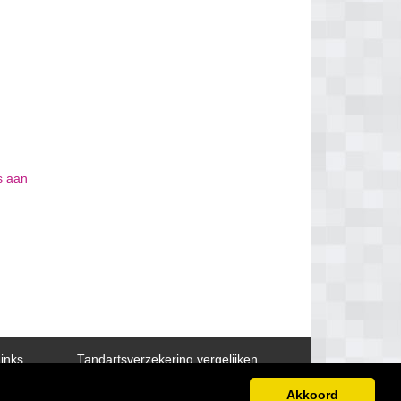
is aan
inks
Tandartsverzekering vergelijken
Akkoord