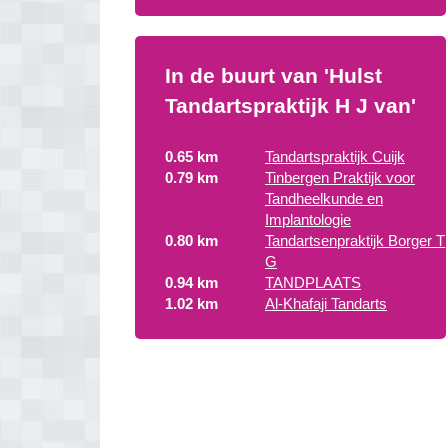
In de buurt van 'Hulst
Tandartspraktijk H J van'
0.65 km
Tandartspraktijk Cuijk
0.79 km
Tinbergen Praktijk voor
Tandheelkunde en
Implantologie
0.80 km
Tandartsenpraktijk Borger T
G
0.94 km
TANDPLAATS
1.02 km
Al-Khafaji Tandarts