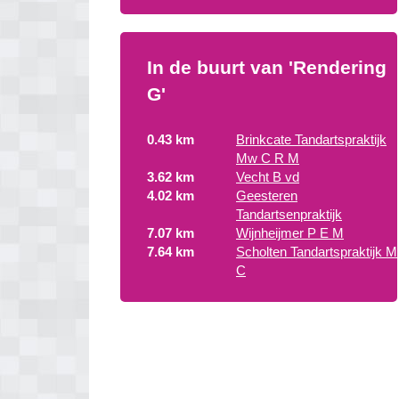
In de buurt van 'Rendering
G'
0.43 km
Brinkcate Tandartspraktijk
Mw C R M
3.62 km
Vecht B vd
4.02 km
Geesteren
Tandartsenpraktijk
7.07 km
Wijnheijmer P E M
7.64 km
Scholten Tandartspraktijk M
C