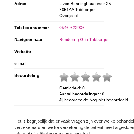
Adres
L von Bonninghausenstr 25
7651AA
Tubbergen
Overijssel
Telefoonnummer
0546-622906
Navigeer naar
Rendering G in Tubbergen
Website
-
e-mail
-
Beoordeling
Gemiddeld:
0
Aantal beoordelingen:
0
Jij beoordeelde
Nog niet beoordeeld
Het is begrijpelijk dat er vaak vragen zijn over welke behand
verzekeraars en welke verzekering de patiënt heeft afgeslot
informatief artikel voor u samengesteld.