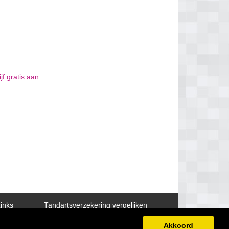
jf gratis aan
inks
Tandartsverzekering vergelijken
Akkoord